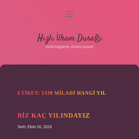
menüyü
aç
Anasayfa
Hızlı İlham Durağı
Gizlilik Politikası
Anlık bilgilerle zihnini tazele!
Yasal Uyarı
Hakkımızda
ETIKET:
1339 MILADI HANGI YIL
BIZ KAÇ YILINDAYIZ
Tarih: Ekim 26, 2024