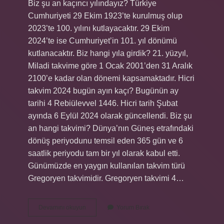
Biz şu an kaçıncı yılındayız? Türkiye
Cumhuriyeti 29 Ekim 1923’te kurulmuş olup
2023’te 100. yılını kutlayacaktır. 29 Ekim
2024’te ise Cumhuriyet’in 101. yıl dönümü
kutlanacaktır. Biz hangi yıla girdik? 21. yüzyıl,
Miladi takvime göre 1 Ocak 2001’den 31 Aralık
2100’e kadar olan dönemi kapsamaktadır. Hicri
takvim 2024 bugün ayın kaçı? Bugünün ay
tarihi 4 Rebiülevvel 1446. Hicri tarih Şubat
ayında 6 Eylül 2024 olarak güncellendi. Biz şu
an hangi takvimi? Dünya’nın Güneş etrafındaki
dönüş periyodunu temsil eden 365 gün ve 6
saatlik periyodu tam bir yıl olarak kabul etti.
Günümüzde en yaygın kullanılan takvim türü
Gregoryen takvimidir. Gregoryen takvimi 4…
Biz
Devamını okuyun
Yorum Bırak
Kaç