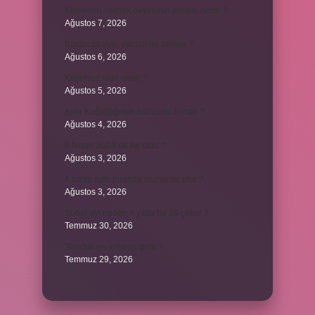
Kemerleri sıkmak deyiminin anlamı nedir ?
Ağustos 7, 2026
Bordroda aynı yardım ne demek ?
Ağustos 6, 2026
Koşulsuz iade nedir ?
Ağustos 5, 2026
Avar Kağanlığı’nın kurucusu kimdir ?
Ağustos 4, 2026
8 Nisan 2004’de ne oldu ?
Ağustos 3, 2026
4 takım aynı puanda olursa ne olur ?
Ağustos 3, 2026
Şubat ayı neden 4 yılda bir 29 çeker ?
Temmuz 30, 2026
Tevafuk ne anlama gelir ?
Temmuz 29, 2026