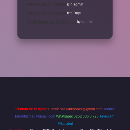
Belirtme Sıfatları Nelerdir
için
admin
Belirtme Sıfatları Nelerdir
için
Dayı
1 Aylık Bebek Kaç Cc Süt Içmeli
için
admin
çin tıkla
betexper giriş
Reklam ve İletişim:
E-mail:
backlinkpaneli@gmail.com
Teams:
forumhizmeti@gmail.com
Whatsapp: 0262 606 0 726
Telegram:
@karabul