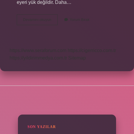
eyeri yük değildir. Daha…
Kaç
Devamını okuyun
Yorum Bırak
Tane
Atasözü
Var
https://www.seraforum.com
https://cigerricco.com.tr
https://yildirimmedya.com.tr
Sitemap
SIDEBAR
SON YAZILAR