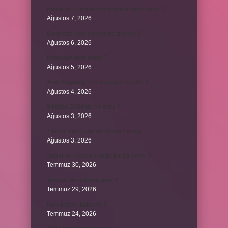
Kemerleri sıkmak deyiminin anlamı nedir ?
Ağustos 7, 2026
Bordroda aynı yardım ne demek ?
Ağustos 6, 2026
Koşulsuz iade nedir ?
Ağustos 5, 2026
Avar Kağanlığı’nın kurucusu kimdir ?
Ağustos 4, 2026
8 Nisan 2004’de ne oldu ?
Ağustos 3, 2026
4 takım aynı puanda olursa ne olur ?
Ağustos 3, 2026
Şubat ayı neden 4 yılda bir 29 çeker ?
Temmuz 30, 2026
Tevafuk ne anlama gelir ?
Temmuz 29, 2026
Karı demek kaba mı ?
Temmuz 24, 2026